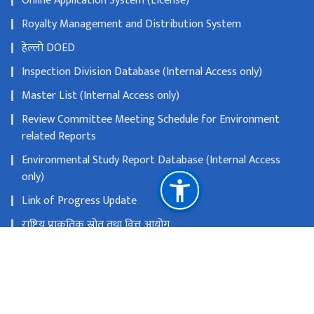
Online Application System (License)
Royalty Management and Distribution System
हेल्लो DOED
Inspection Division Database (Internal Access only)
Master List (Internal Access only)
Review Committee Meeting Schedule for Environment
related Reports
Environmental Study Report Database (Internal Access
only)
Link of Progress Update
राष्ट्रिय प्राकृतिक स्रोत तथा वित्त आयोग
सानो गौचरन, काठमाडौ
info@doed.gov.np
०१-४५३४११९