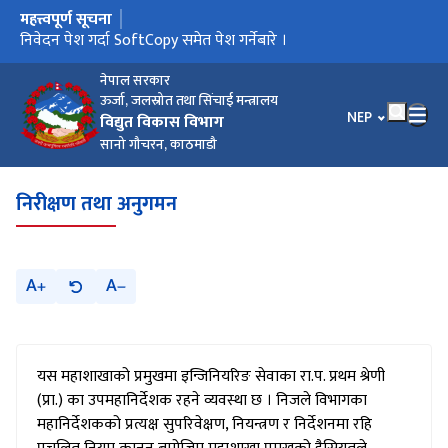
महत्त्वपूर्ण सूचना
मुख्य नेभिगेसनमा जानुहोस्
प्रस्तुतीकरणको समय तालिका परिमार्जन गरिएको बारे I
निवेदन पेश गर्दा SoftCopy समेत पेश गर्नेबारे ।
प्रस्तुतिकरणको समय तालिका बारे ।
Data Regarding Dam Safety Analysis
Notice of Extension of EoI Submission Deadline
Request for EOI for Development of Hydropower Projects
आर्थिक वर्ष २०८१/८२ सम्मको वक्यौता विद्युत रोयल्टी सम्वन्धी सूचना !!!
in BOOT Model
नेपाल सरकार
ऊर्जा, जलस्रोत तथा सिंचाई मन्त्रालय
भाषा चयन गर्नुहोस
NEP
विद्युत विकास विभाग
सानो गौचरन, काठमाडौ
निरीक्षण तथा अनुगमन
A
A
यस महाशाखाको प्रमुखमा इन्जिनियरिङ सेवाका रा.प. प्रथम श्रेणी
(प्रा.) का उपमहानिर्देशक रहने व्यवस्था छ । निजले विभागका
महानिर्देशकको प्रत्यक्ष सुपरिवेक्षण, नियन्त्रण र निर्देशनमा रहि