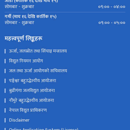
जाडो (कार्तिक १६ देखि माघ १५)
०९:०० - ०४:००
सोमबार - शुक्रबार
गर्मी (माघ १६ देखि कार्तिक १५)
०९:०० - ०५:००
सोमबार - शुक्रबार
महत्त्वपूर्ण लिङ्कहरू
ऊर्जा, जलस्रोत तथा सिंचाइ मन्त्रालय
विद्युत नियमन आयोग
जल तथा ऊर्जा आयोगको सचिवालय
पञ्चेश्वर बहुउद्धेश्यीय आयोजना
बुढीगंगा जलविद्युत आयोजना
नौमुरे बहुउद्धेश्यीय आयोजना
नेपाल विद्युत प्राधिकरण
Disclaimer