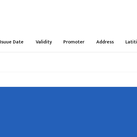
Isuue Date
Validity
Promoter
Address
Latit