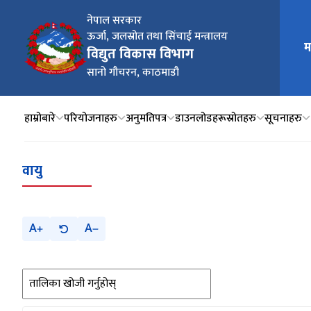
नेपाल सरकार
ऊर्जा, जलस्रोत तथा सिंचाई मन्त्रालय
म
मुख्य न
विद्युत विकास विभाग
सानो गौचरन, काठमाडौ
हाम्रोबारे
परियोजनाहरु
अनुमतिपत्र
डाउनलोडहरू
स्रोतहरु
सूचनाहरु
वायु
A
A