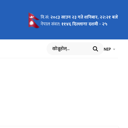
वि.सं:
२०८३ साउन २३ गते शनिबार, २२:२१ बजे
rojects
ूचना !!!
नेपाल संवत:
११४६ दिल्लागा दशमी - २५
भाषा चयन गर्नुह
भाषा प
NEP
खोज्नुहोस्