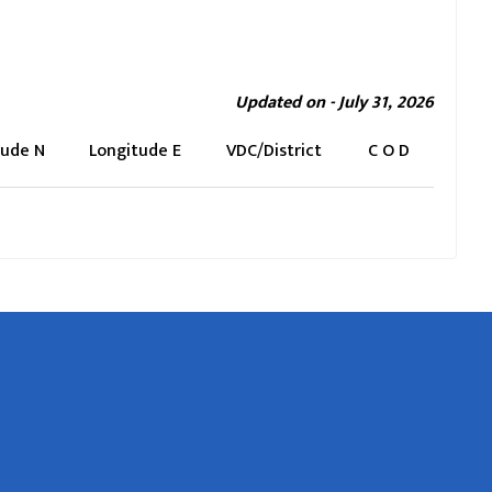
Updated on - July 31, 2026
iude N
Longitude E
VDC/District
C O D