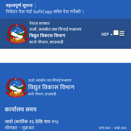
महत्त्वपूर्ण सूचना
मुख्य नेभिगेसनमा जानुहोस्
प्रस्तुतीकरणको समय तालिका परिमार्जन गरिएको बारे I
निवेदन पेश गर्दा SoftCopy समेत पेश गर्नेबारे ।
प्रस्तुतिकरणको समय तालिका बारे ।
Data Regarding Dam Safety Analysis
Notice of Extension of EoI Submission Deadline
Request for EOI for Development of Hydropower Projects
आर्थिक वर्ष २०८१/८२ सम्मको वक्यौता विद्युत रोयल्टी सम्वन्धी सूचना !!!
in BOOT Model
नेपाल सरकार
ऊर्जा, जलस्रोत तथा सिंचाई मन्त्रालय
भाषा चयन गर्नुहोस
NEP
विद्युत विकास विभाग
सानो गौचरन, काठमाडौ
ऊर्जा, जलस्रोत तथा सिंचाई मन्त्रालय
विद्युत विकास विभाग
सानो गौचरन, काठमाडौ
कार्यालय समय
जाडो (कार्तिक १६ देखि माघ १५)
०९:०० - ०४:००
सोमबार - शुक्रबार