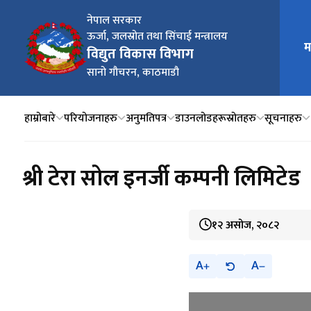
नेपाल सरकार
ऊर्जा, जलस्रोत तथा सिंचाई मन्त्रालय
म
मुख्य न
विद्युत विकास विभाग
सानो गौचरन, काठमाडौ
हाम्रोबारे
परियोजनाहरु
अनुमतिपत्र
डाउनलोडहरू
स्रोतहरु
सूचनाहरु
श्री टेरा सोल इनर्जी कम्पनी लिमिटेड
१२ असोज, २०८२
A
A