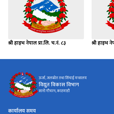
श्री हाइभ नेपाल प्रा.लि. च.नं. ८३
श्री हाइभ ने
ऊर्जा, जलस्रोत तथा सिंचाई मन्त्रालय
विद्युत विकास विभाग
सानो गौचरन, काठमाडौ
कार्यालय समय