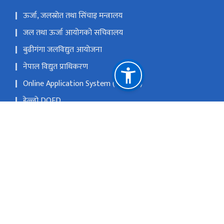
ऊर्जा, जलस्रोत तथा सिंचाइ मन्त्रालय
जल तथा ऊर्जा आयोगको सचिवालय
बुढीगंगा जलविद्युत आयोजना
नेपाल विद्युत प्राधिकरण
Online Application System (License)
हेल्लो DOED
Master List (Internal Access only)
Environmental Study Report Database (Internal Access
only)
राष्ट्रिय प्राकृतिक स्रोत तथा वित्त आयोग