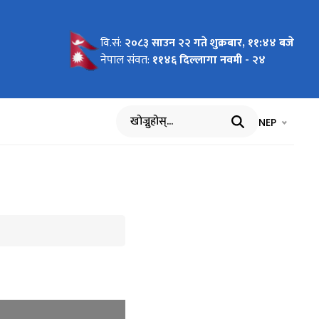
वि.सं:
२०८३ साउन २२ गते शुक्रबार, ११:४४ बजे
rojects
ूचना !!!
नेपाल संवत:
११४६ दिल्लागा नवमी - २४
भाषा चयन गर्नुह
भाषा प
NEP
खोज्नुहोस्