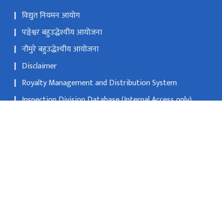
विद्युत नियमन आयोग
पञ्चेश्वर बहुउद्धेश्यीय आयोजना
नौमुरे बहुउद्धेश्यीय आयोजना
Disclaimer
Royalty Management and Distribution System
Inspection Division Database (Internal Access only)
Review Committee Meeting Schedule for Environment
related Reports
Link of Progress Update
सानो गौचरन, काठमाडौ
info@doed.gov.np
०१-४५३४११९