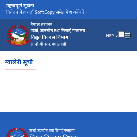
महत्त्वपूर्ण सूचना
मुख्य नेभिगेसनमा जानुहोस्
प्रस्तुतीकरणको समय तालिका परिमार्जन गरिएको बारे I
निवेदन पेश गर्दा SoftCopy समेत पेश गर्नेबारे ।
प्रस्तुतिकरणको समय तालिका बारे ।
Data Regarding Dam Safety Analysis
Notice of Extension of EoI Submission Deadline
Request for EOI for Development of Hydropower Projects
आर्थिक वर्ष २०८१/८२ सम्मको वक्यौता विद्युत रोयल्टी सम्वन्धी सूचना !!!
in BOOT Model
नेपाल सरकार
ऊर्जा, जलस्रोत तथा सिंचाई मन्त्रालय
भाषा चयन गर्नुहोस
NEP
विद्युत विकास विभाग
सानो गौचरन, काठमाडौ
ग्यालेरी सूची
ऊर्जा, जलस्रोत तथा सिंचाई मन्त्रालय